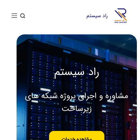
پ
ر
راد سیستم
ش
ب
ه
م
ح
ت
راد سیستم
و
ا
مشاوره و اجرای پروژه شبکه های
زیرساخت
مشاهده خدمات