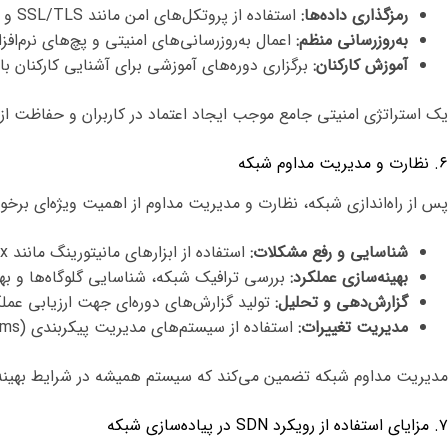
رمزگذاری داده‌ها:
استفاده از پروتکل‌های امن مانند SSL/TLS و VPN برای رمزگذاری ارتباطات، به ویژه در شبکه‌های حساس.
به‌روزرسانی منظم:
اعمال به‌روزرسانی‌های امنیتی و پچ‌های نرم‌اف
آموزش کارکنان:
برگزاری دوره‌های آموزشی برای آشنایی کارکنان با
یک استراتژی امنیتی جامع موجب ایجاد اعتماد در کاربران و حفاظت ا
۶. نظارت و مدیریت مداوم شبکه
پس از راه‌اندازی شبکه، نظارت و مدیریت مداوم از اهمیت ویژه‌ای برخور
شناسایی و رفع مشکلات:
استفاده از ابزارهای مانیتورینگ مانند Nagios، Zabbix یا SolarWinds برای شناسایی مشکلات احتمالی و رفع آن‌ها قبل از بروز اختلالات جدی.
بهینه‌سازی عملکرد:
بررسی ترافیک شبکه، شناسایی گلوگاه‌ها و به
گزارش‌دهی و تحلیل:
تولید گزارش‌های دوره‌ای جهت ارزیابی عملکر
مدیریت تغییرات:
استفاده از سیستم‌های مدیریت پیکربندی (Configuration Management Systems) مانند Ansible، Puppet یا Chef برای اعمال تغییرات به صورت منظم و کنترل‌شده.
مدیریت مداوم شبکه تضمین می‌کند که سیستم همیشه در شرایط بهینه ق
۷. مزایای استفاده از رویکرد SDN در پیاده‌سازی شبکه